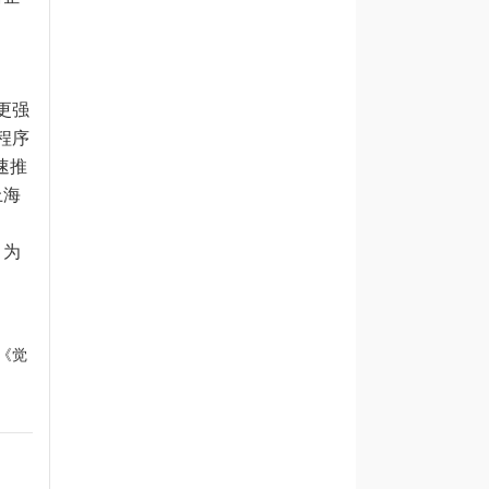
更强
程序
速推
上海
，为
《觉