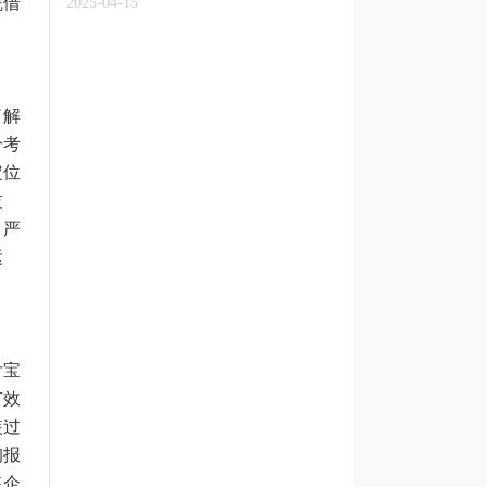
凭借
2025-04-15
了解
分考
定位
技
，严
运
付宝
有效
装过
询报
售企