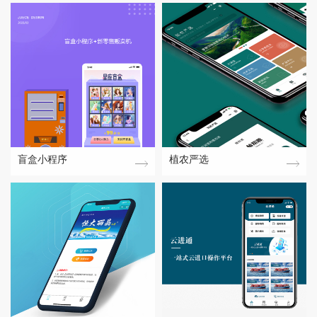
盲盒小程序
植农严选