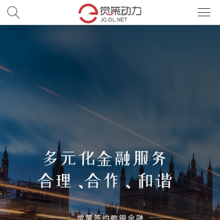
首
页
服
务
网
站
小
开
程
电
发
序/APP
商
案
开
例
觉
发
策
新