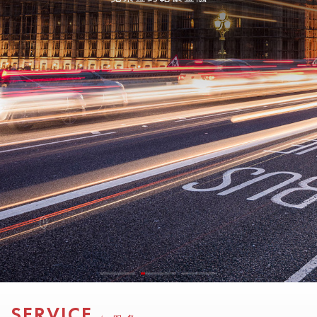
闻
联
系
SERVICE